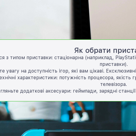
Як обрати прист
ся з типом приставки: стаціонарна (наприклад, PlayStati
приставки).
те увагу на доступність ігор, які вам цікаві. Ексклюзивн
технічні характеристики: потужність процесора, якість г
телевізора.
згляньте додаткові аксесуари: геймпади, зарядні станції