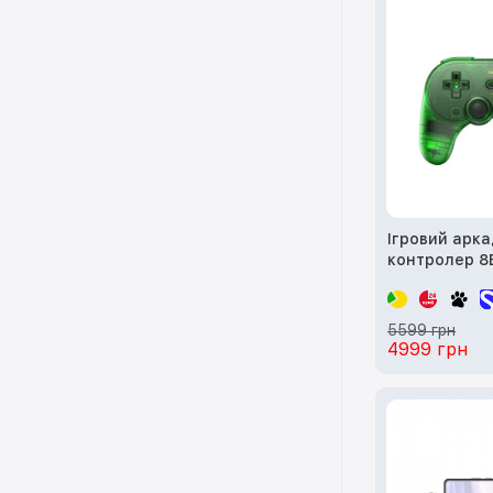
Ігровий арк
контролер 8B
(Special Editi
5599 грн
4999 грн