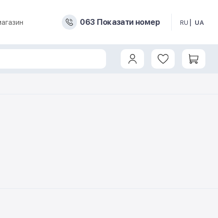
0
6
3
Показати номер
магазин
RU
UA