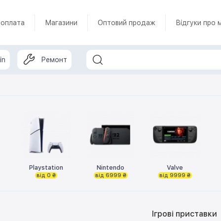
 оплата
Магазини
Оптовий продаж
Відгуки про 
in
Ремонт
Playstation
Nintendo
Valve
від 0 ₴
від 6999 ₴
від 9999 ₴
Ігрові приставки