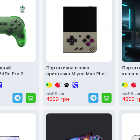
адний
Портативна ігрова
Портат
itDo Pro 2
приставка Miyoo Mini Plus
консоль
on)
(Gray 64 Gb)
5599 грн
5599 гр
4999 грн
4999 г