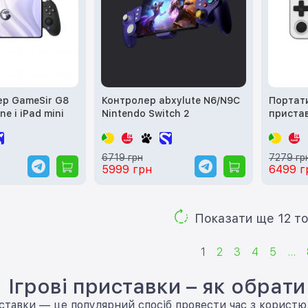
ер GameSir G8
Контролер abxylute N6/N9C
Портати
ne і iPad mini
Nintendo Switch 2
пристав
64GB Pu
6719 грн
7279 гр
5999 грн
6499 г
Показа
1
2
3
4
5
...
Ігрові приставки – як обрати
иставки — це популярний спосіб провести час з користю