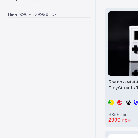
Ціна
990
-
229999
грн
Брелок-міні-
TinyCircuits
3359 грн
2999 грн