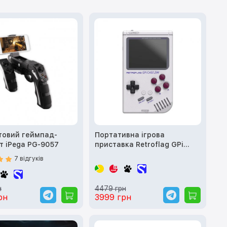
товий геймпад-
Портативна ігрова
т iPega PG-9057
приставка Retroflag GPi
CASE 2W
7 відгуків
н
4479 грн
рн
3999 грн