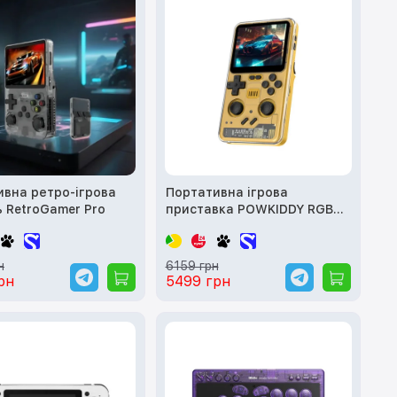
ивна ретро-ігрова
Портативна ігрова
 RetroGamer Pro
приставка POWKIDDY RGB20
PRO (Yellow)
н
6159 грн
рн
5499 грн