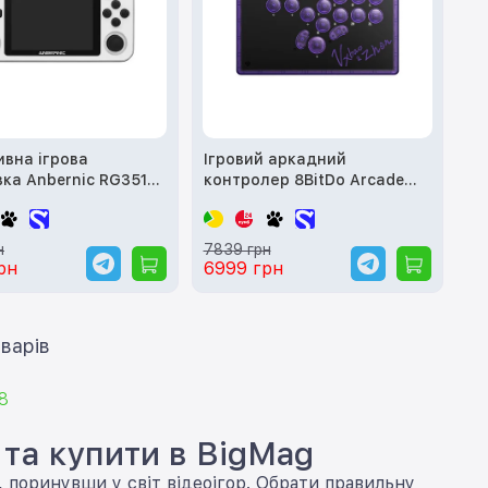
вна ігрова
Ігровий аркадний
ка Anbernic RG351P
контролер 8BitDo Arcade
rple
Controller - Transparent
Purple Signature Edition
н
7839 грн
рн
6999 грн
ти ще 12 товарів
8
 та купити в BigMag
, поринувши у світ відеоігор. Обрати правильну