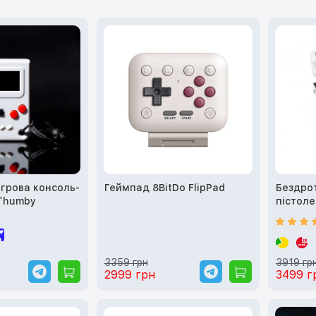
ігрова консоль-
Геймпад 8BitDo FlipPad
Бездро
 Thumby
пістоле
3359 грн
3919 гр
2999 грн
3499 г