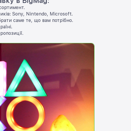
вку в BigMag:
асортимент.
ків: Sony, Nintendo, Microsoft.
брати саме те, що вам потрібно.
раїні.
пропозиції.