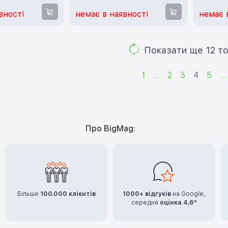
вності
немає в наявності
немає 
Показа
1
...
2
3
4
5
...
Про BigMag:
Більше
100.000 клієнтів
1000+ відгуків
на Google,
середня
оцінка 4,6*