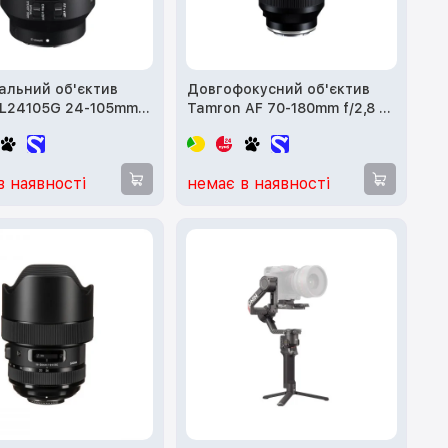
альний об'єктив
Довгофокусний об'єктив
EL24105G 24-105mm
Tamron AF 70-180mm f/2,8 Di
SS
III VC VXD G2 (A065)
в наявності
немає в наявності