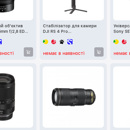
й об'єктив
Стабілізатор для камери
Універс
5mm f/2,8 ED
DJI RS 4 Pro
Sony S
(CP.RN.00000345.03)
f/4 G O
вності
немає в наявності
немає 