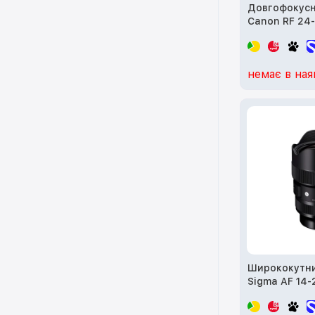
Довгофокусн
Canon RF 24-
IS USM (3684
немає в ная
Ширококутни
Sigma AF 14-
DN Art