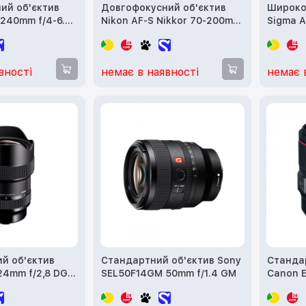
ий об'єктив
Довгофокусний об'єктив
Широко
240mm f/4-6.3
Nikon AF-S Nikkor 70-200mm
Sigma A
C005)
f/4G ED VR (JAA815DA)
HSM Art
вності
немає в наявності
немає 
й об'єктив
Стандартний об'єктив Sony
Станда
24mm f/2,8 DG
SEL50F14GM 50mm f/1.4 GM
Canon E
(2271C0