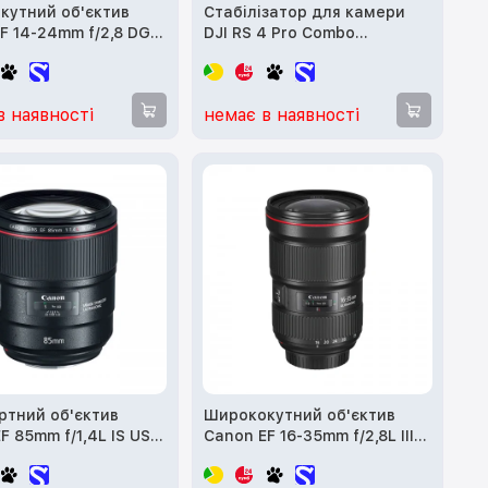
кутний об'єктив
Стабілізатор для камери
F 14-24mm f/2,8 DG
DJI RS 4 Pro Combo
(CP.RN.00000346.03)
в наявності
немає в наявності
ртний об'єктив
Ширококутний об'єктив
F 85mm f/1,4L IS USM
Canon EF 16-35mm f/2,8L III
05)
USM (0573C005)