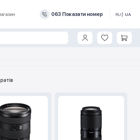
0
6
3
Показати номер
магазин
RU
UA
ратів