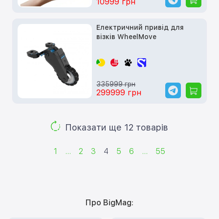
10999 грн
Електричний привід для
візків WheelMove
335999 грн
299999 грн
Показати ще 12 товарів
1
...
2
3
4
5
6
...
55
Про BigMag: