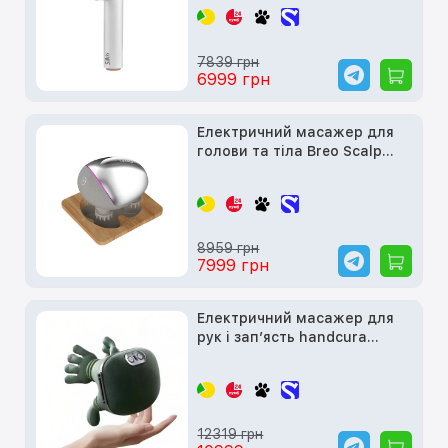
7839 грн
6999 грн
Електричний масажер для
голови та тіла Breo Scalp
Mini Pro Massager
8959 грн
7999 грн
Електричний масажер для
рук і зап’ясть handcura
HandEase Pro
12319 грн