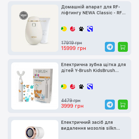
Домашній апарат для RF-
ліфтингу NEWA Classic - RF
Wrinkle Reduction Device
17919 грн
15999 грн
Електрична зубна щітка для
дітей Y-Brush KidsBrush
Sonic Electric Tooth Brush (4-
12 років)
4479 грн
3999 грн
Електричний засіб для
видалення мозолів silkn
VacuPedi Rose Gold