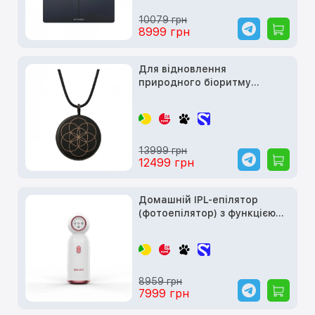
10079 грн
8999 грн
Для відновлення
природного біоритму
організма THE ONE DEVICE
13999 грн
12499 грн
Домашній IPL-епілятор
(фотоепілятор) з функцією
охолодження MLAY T10
8959 грн
7999 грн