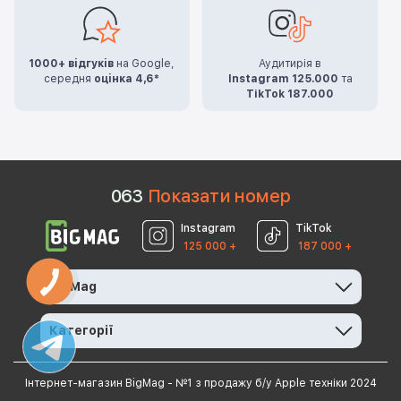
1000+ відгуків
на Google,
Аудитирія в
середня
оцінка 4,6*
Instagram 125.000
та
TikTok 187.000
0
6
3
Показати номер
Instagram
TikTok
125 000 +
187 000 +
BigMag
Категорії
Інтернет-магазин BigMag - №1 з продажу б/у Apple техніки 2024