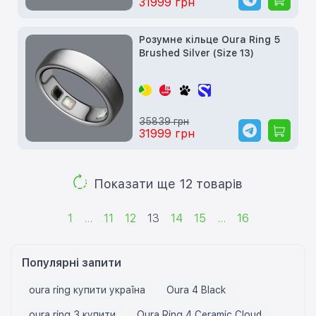
31999 грн
Розумне кільце Oura Ring 5
Brushed Silver (Size 13)
35839 грн
31999 грн
Показати ще 12 товарів
1
...
11
12
13
14
15
...
16
Популярні запити
oura ring купити україна
Oura 4 Black
oura ring 3 купити
Oura Ring 4 Ceramic Cloud