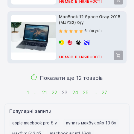
немає в наявності
MacBook 12 Space Gray 2015
(MJY32) б/у
6 відгуків
немає в наявності
Показати ще 12 товарів
1
...
21
22
23
24
25
...
27
Популярні запити
apple macbook pro б у
купить макбук эйр 13 бу
макбук 512 гб
macbook air m1 16gb