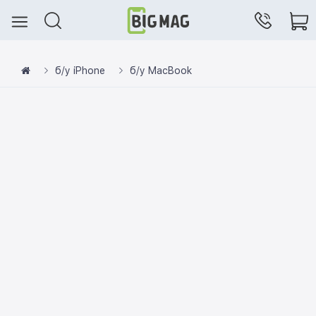
б/у iPhone
б/у MacBook