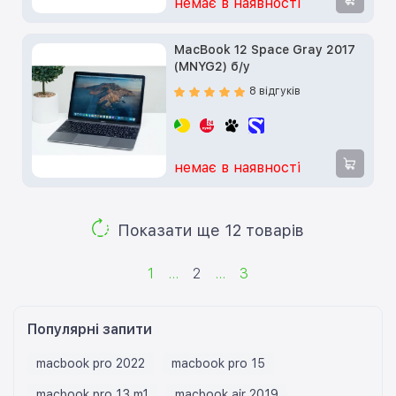
немає в наявності
MacBook 12 Space Gray 2017
(MNYG2) б/у
8 відгуків
немає в наявності
Показати ще 12 товарів
1
...
2
...
3
Популярні запити
macbook pro 2022
macbook pro 15
macbook pro 13 m1
macbook air 2019