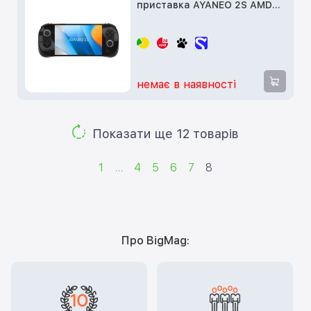
приставка AYANEO 2S AMD
8840U 16G+512G Color:
Starry Black, Sky White
немає в наявності
Показати ще 12 товарів
1
...
4
5
6
7
8
Про BigMag: