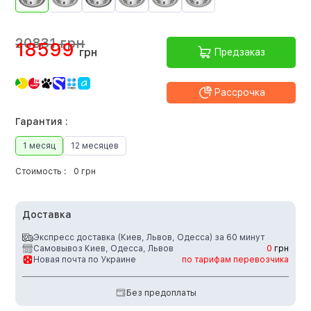
20831 грн
18599
грн
Предзаказ
Рассрочка
Гарантия :
1 месяц
12 месяцев
Стоимость :
0 грн
Доставка
Экспресс доставка (Киев, Львов, Одесса) за 60 минут
Самовывоз Киев, Одесса, Львов
0
грн
Новая почта по Украине
по тарифам перевозчика
Без предоплаты