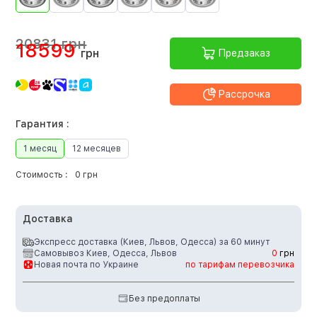
20831 грн
18599
грн
Предзаказ
Рассрочка
Гарантия :
1 месяц
12 месяцев
Стоимость :
0 грн
Доставка
Экспресс доставка (Киев, Львов, Одесса) за 60 минут
Самовывоз Киев, Одесса, Львов
0
грн
Новая почта по Украине
по тарифам перевозчика
Без предоплаты