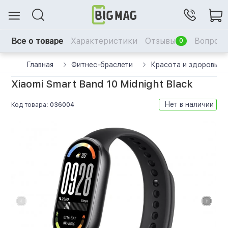
Все о товаре
Характеристики
Отзывы
Вопрос-
0
Главная
Фитнес-браслети
Красота и здоровье
Xiaomi Smart Band 10 Midnight Black
Нет в наличии
Код товара:
036004