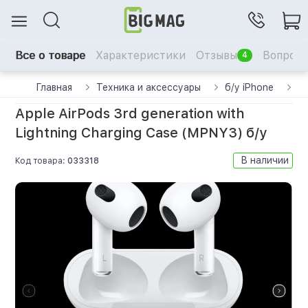
Все о товаре
Характеристики
Отзывы
Вопрос-
4
Главная
Техника и аксессуары
б/у iPhone
б/
Apple AirPods 3rd generation with
Lightning Charging Case (MPNY3) б/у
В наличии
Код товара:
033318