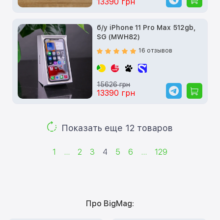
13390 грн
б/у iPhone 11 Pro Max 512gb,
SG (MWH82)
16 отзывов
15626 грн
13390 грн
Показать еще 12 товаров
1
...
2
3
4
5
6
...
129
Про BigMag: