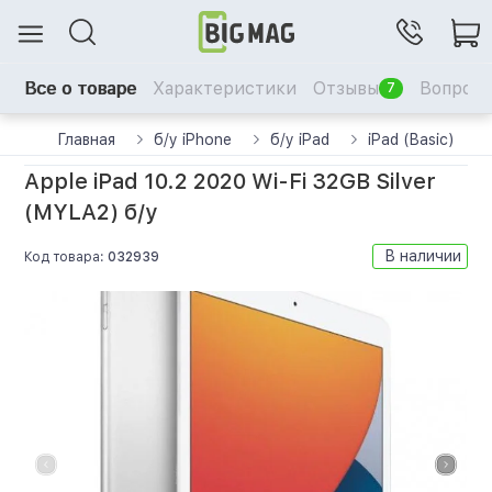
Все о товаре
Характеристики
Отзывы
Вопрос-
7
Главная
б/у iPhone
б/у iPad
iPad (Basic)
Apple iPad 10.2 2020 Wi-Fi 32GB Silver
(MYLA2) б/у
В наличии
Код товара:
032939