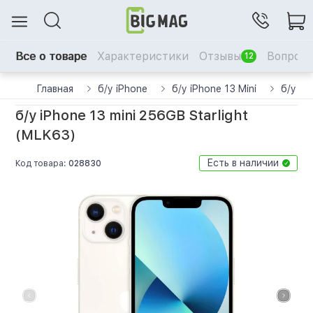
Все о товаре
Характеристики
Отзывы
Вопрос-
12
Главная
б/у iPhone
б/у iPhone 13 Mini
б/у iP
б/у iPhone 13 mini 256GB Starlight
(MLK63)
Есть в наличии
Код товара:
028830