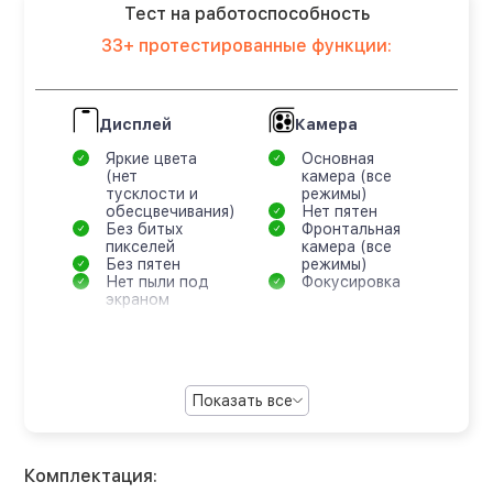
Тест на работоспособность
33+ протестированные функции:
Дисплей
Камера
Яркие цвета
Основная
(нет
камера (все
тусклости и
режимы)
обесцвечивания)
Нет пятен
Без битых
Фронтальная
пикселей
камера (все
Без пятен
режимы)
Нет пыли под
Фокусировка
экраном
Показать все
Комплектация: