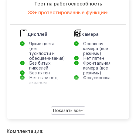
Тест на работоспособность
33+ протестированные функции:
Дисплей
Камера
Яркие цвета
Основная
(нет
камера (все
тусклости и
режимы)
обесцвечивания)
Нет пятен
Без битых
Фронтальная
пикселей
камера (все
Без пятен
режимы)
Нет пыли под
Фокусировка
экраном
Показать все
Комплектация: