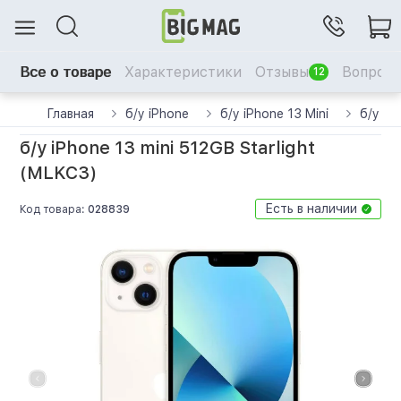
Все о товаре
Характеристики
Отзывы
Вопрос-
12
Главная
б/у iPhone
б/у iPhone 13 Mini
б/у iP
б/у iPhone 13 mini 512GB Starlight
(MLKC3)
Есть в наличии
Код товара:
028839