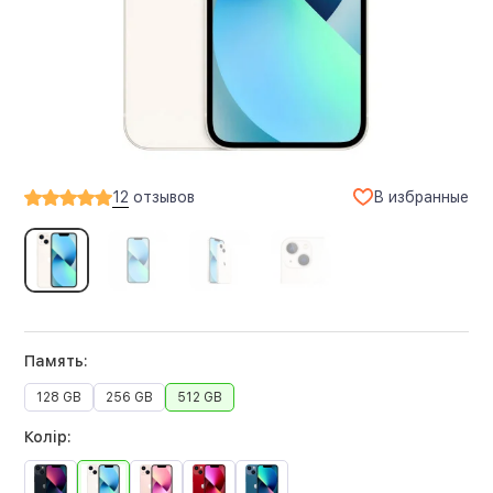
В избранные
12
отзывов
Память:
128 GB
256 GB
512 GB
Колір: