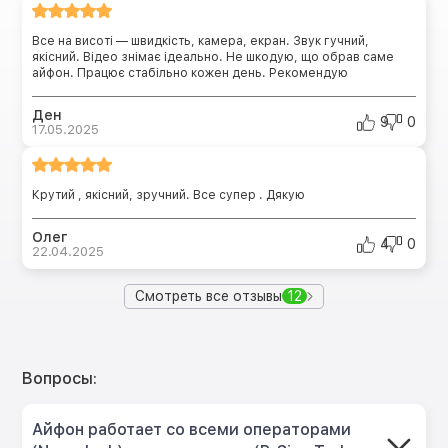
Все на висоті — швидкість, камера, екран. Звук гучний,
якісний. Відео знімає ідеально. Не шкодую, що обрав саме
айфон. Працює стабільно кожен день. Рекомендую
Ден
9
0
17.05.2025
Крутий , якісний, зручний. Все супер . Дякую
Олег
4
0
22.04.2025
Смотреть все отзывы
12
Вопросы:
Айфон работает со всеми операторами