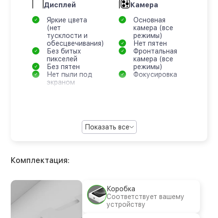
Дисплей
Камера
Яркие цвета
Основная
(нет
камера (все
тусклости и
режимы)
обесцвечивания)
Нет пятен
Без битых
Фронтальная
пикселей
камера (все
Без пятен
режимы)
Нет пыли под
Фокусировка
экраном
Показать все
Комплектация:
Коробка
Соответствует вашему
устройству