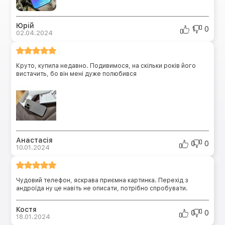
Юрій
1
0
02.04.2024
Круто, купила недавно. Подивимося, на скільки років його
вистачить, бо він мені дуже полюбився
Анастасія
0
0
10.01.2024
Чудовий телефон, яскрава приємна картинка. Перехід з
андроїда ну це навіть не описати, потрібно спробувати.
Костя
0
0
18.01.2024