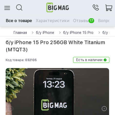
Все о товаре
Характеристики
Отзывы
Вопрос-
17
Главная
б/у iPhone
б/у iPhone 15 Pro
б/у iP
б/у iPhone 15 Pro 256GB White Titanium
(MTQT3)
Есть в наличии
Код товара:
032105