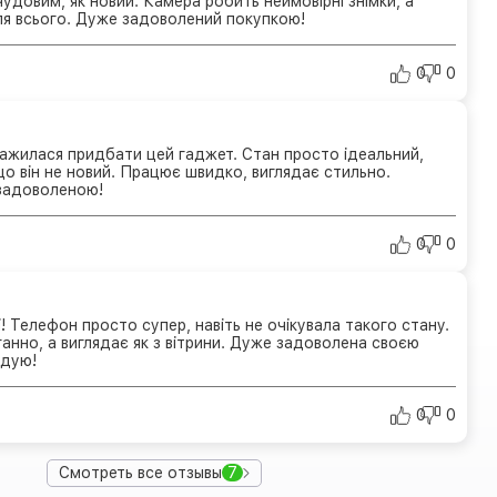
удовим, як новий. Камера робить неймовірні знімки, а
для всього. Дуже задоволений покупкою!
0
0
ажилася придбати цей гаджет. Стан просто ідеальний,
що він не новий. Працює швидко, виглядає стильно.
задоволеною!
0
0
і! Телефон просто супер, навіть не очікувала такого стану.
анно, а виглядає як з вітрини. Дуже задоволена своєю
ндую!
0
0
Смотреть все отзывы
7