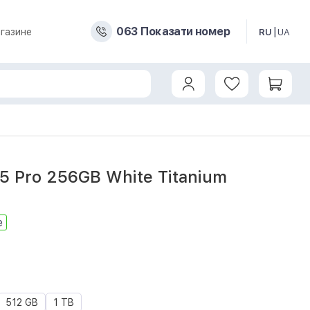
0
6
3
Показати номер
газине
RU
UA
15 Pro 256GB White Titanium
е
512 GB
1 TB