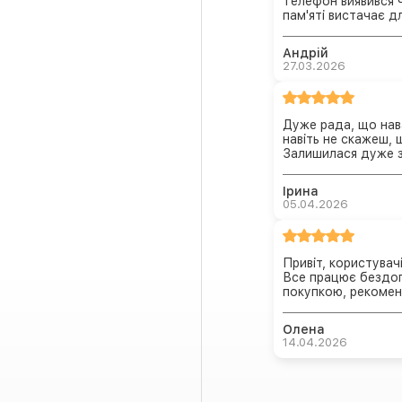
Телефон виявився ч
пам'яті вистачає 
Андрій
27.03.2026
Дуже рада, що нав
навіть не скажеш, 
Залишилася дуже 
Ірина
05.04.2026
Привіт, користувач
Все працює бездог
покупкою, рекоме
Олена
14.04.2026