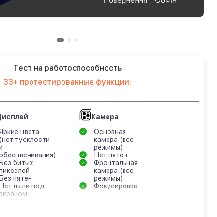
Тест на работоспособность
33+ протестированные функции:
Дисплей
Камера
Яркие цвета
Основная
(нет тусклости
камера (все
и
режимы)
обесцвечивания)
Нет пятен
Без битых
Фронтальная
пикселей
камера (все
Без пятен
режимы)
Нет пыли под
Фокусировка
экраном