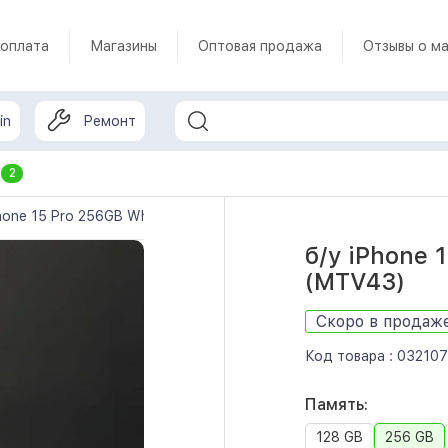
 оплата
Магазины
Оптовая продажа
Отзывы о ма
in
Ремонт
т
2
hone 15 Pro 256GB White Titanium (MTV43)
б/у iPhone 
(MTV43)
Скоро в продаж
Код товара :
032107
Память:
128 GB
256 GB