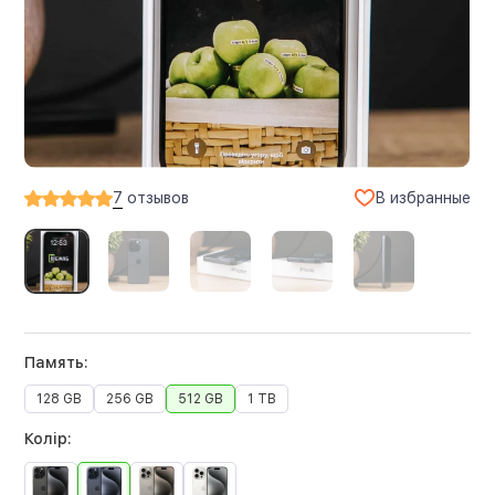
В избранные
7
отзывов
Память:
128 GB
256 GB
512 GB
1 TB
Колір: