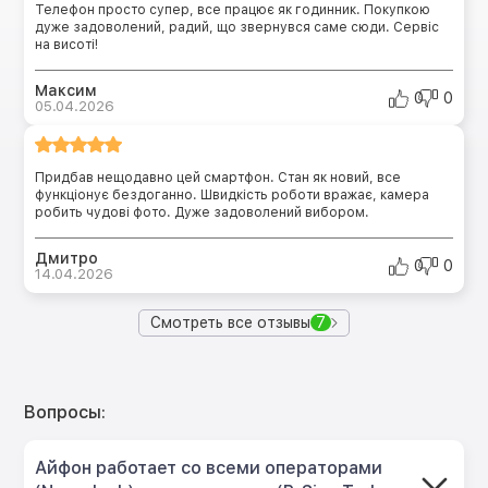
Телефон просто супер, все працює як годинник. Покупкою
дуже задоволений, радий, що звернувся саме сюди. Сервіс
на висоті!
Максим
0
0
05.04.2026
Придбав нещодавно цей смартфон. Стан як новий, все
функціонує бездоганно. Швидкість роботи вражає, камера
робить чудові фото. Дуже задоволений вибором.
Дмитро
0
0
14.04.2026
Смотреть все отзывы
7
Вопросы:
Айфон работает со всеми операторами