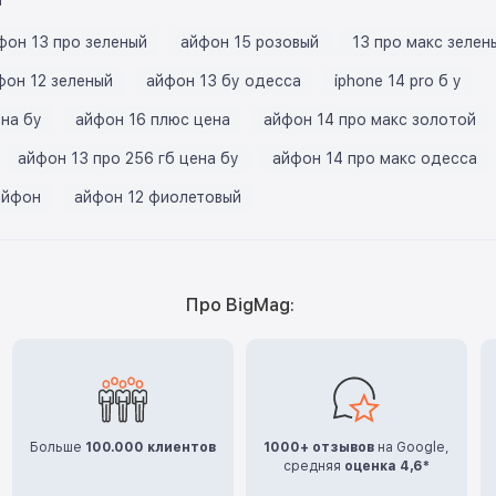
фон 13 про зеленый
айфон 15 розовый
13 про макс зелен
фон 12 зеленый
айфон 13 бу одесса
iphone 14 pro б у
ена бу
айфон 16 плюс цена
айфон 14 про макс золотой
айфон 13 про 256 гб цена бу
айфон 14 про макс одесса
айфон
айфон 12 фиолетовый
Про BigMag:
Больше
100.000 клиентов
1000+ отзывов
на Google,
средняя
оценка 4,6*