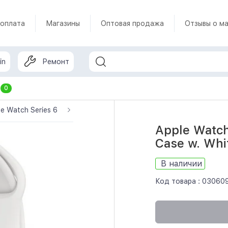
 оплата
Магазины
Оптовая продажа
Отзывы о ма
in
Ремонт
т
0
le Watch Series 6
Apple Watch 6 44mm GPS Silver Aluminum C
Apple Watc
Case w. Whi
В наличии
Код товара :
03060