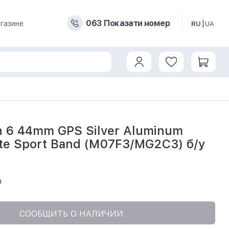
0
6
3
Показати номер
газине
RU
UA
ase w. White Sport Band (M07F3/MG2C3) б/у
h 6 44mm GPS Silver Aluminum
te Sport Band (M07F3/MG2C3) б/у
9
СООБЩИТЬ О НАЛИЧИИ