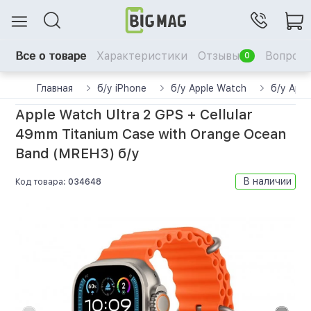
Все о товаре
Характеристики
Отзывы
Вопрос-
0
Главная
б/у iPhone
б/у Apple Watch
б/у Appl
Apple Watch Ultra 2 GPS + Cellular
49mm Titanium Case with Orange Ocean
Band (MREH3) б/у
В наличии
Код товара:
034648