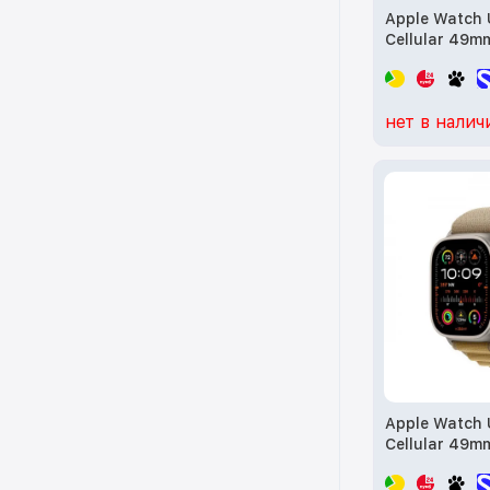
Apple Watch 
Cellular 49m
with Orange 
(MREH3) б/у
нет в налич
Apple Watch 
Cellular 49mm
Case w. Tan A
Medium (MX4F