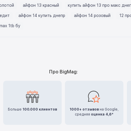
золотой
айфон 13 красный
купить айфон 13 про макс дне
редит
айфон 14 купить днепр
айфон 14 розовый
12 пр
 max 1tb бу
Про BigMag:
Больше
100.000 клиентов
1000+ отзывов
на Google,
средняя
оценка 4,6*