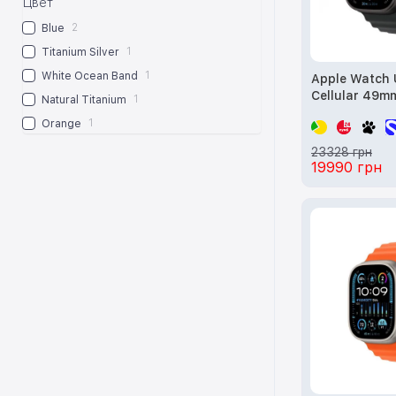
Цвет
2
Blue
1
Titanium Silver
1
White Ocean Band
Apple Watch 
Cellular 49m
1
Natural Titanium
Titanium Cas
1
Orange
Ocean Band 
23328 грн
19990 грн