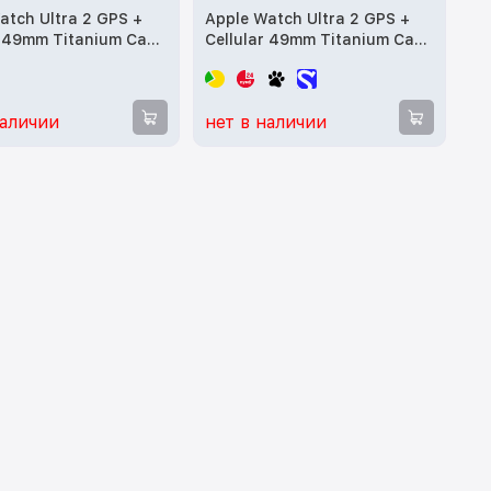
atch Ultra 2 GPS +
Apple Watch Ultra 2 GPS +
r 49mm Titanium Case
Cellular 49mm Titanium Case
e Alpine Loop - L
with Indigo Alpine Loop -
 б/у
Medium (MRET3) б/у
наличии
нет в наличии