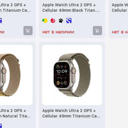
Ultra 2 GPS +
Apple Watch Ultra 2 GPS +
Apple W
m Titanium Case
Cellular 49mm Black Titan.
Cellula
Ocean Band
Case w. Dark Green Alpine
with Blu
Loop M (MX4R3) б/у
(MREQ3)
ии
нет в наличии
нет в 
Ultra 2 GPS +
Apple Watch Ultra 2 GPS +
 Natural Titan.
Cellular 49mm Titanium Case
lpine Loop -
with Olive Alpine Loop -
3) б/у
Large (MRF03) б/у