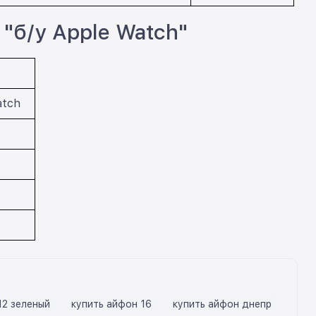
"б/у Apple Watch"
atch
12 зеленый
купить айфон 16
купить айфон днепр