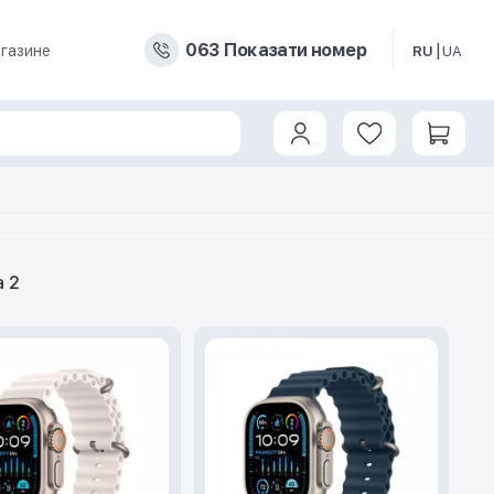
0
6
3
Показати номер
газине
RU
UA
a 2