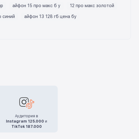
пр
айфон 15 про макс б у
12 про макс золотой
о синий
айфон 13 128 гб цена бу
Аудитория в
Instagram 125.000
и
TikTok 187.000