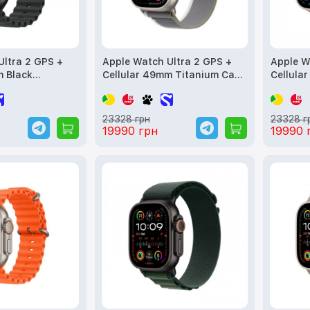
Ultra 2 GPS +
Apple Watch Ultra 2 GPS +
Apple W
m Black
Cellular 49mm Titanium Case
Cellula
e with Black
with Green/Gray Trail Loop -
with Wh
(MX4P3)
M/L (MRF43) б/у
(MREJ3)
23328 грн
23328 г
19990 грн
19990 