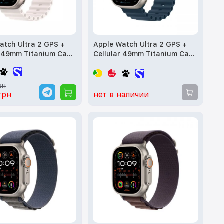
atch Ultra 2 GPS +
Apple Watch Ultra 2 GPS +
r 49mm Titanium Case
Cellular 49mm Titanium Case
ite Ocean Band
with Blue Ocean Band
 б/у
(MREG3) б/у
рн
грн
нет в наличии