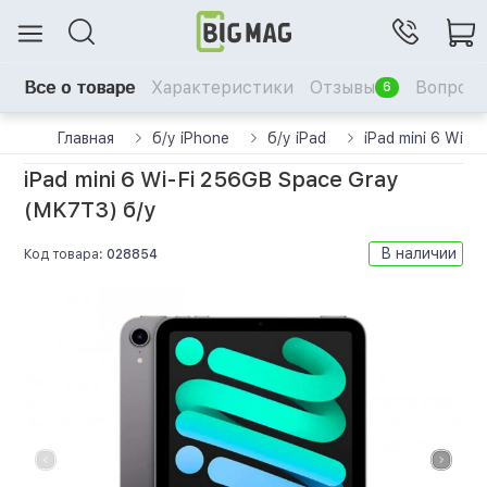
Все о товаре
Характеристики
Отзывы
Вопрос-
6
Главная
б/у iPhone
б/у iPad
iPad mini 6 Wi-
iPad mini 6 Wi-Fi 256GB Space Gray
(MK7T3) б/у
В наличии
Код товара:
028854