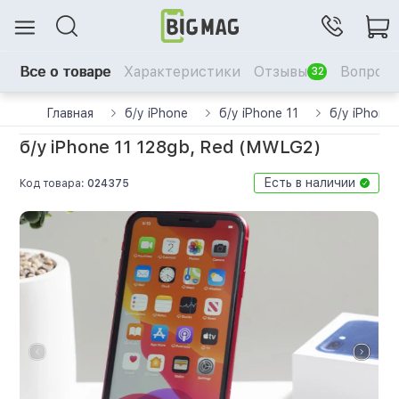
Все о товаре
Характеристики
Отзывы
Вопрос-
32
Главная
б/у iPhone
б/у iPhone 11
б/у iPhone
б/у iPhone 11 128gb, Red (MWLG2)
Есть в наличии
Код товара:
024375