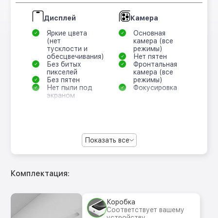
Дисплей
Камера
Яркие цвета
Основная
(нет
камера (все
тусклости и
режимы)
обесцвечивания)
Нет пятен
Без битых
Фронтальная
пикселей
камера (все
Без пятен
режимы)
Нет пыли под
Фокусировка
экраном
Показать все
Комплектация:
Коробка
Соответствует вашему
устройству