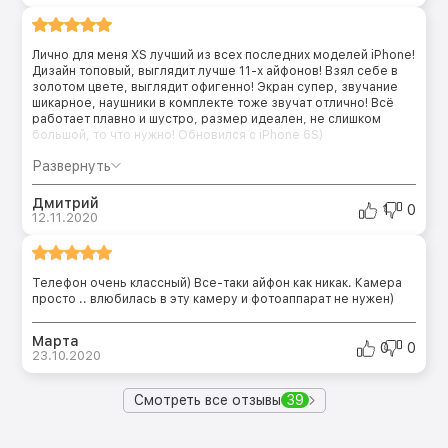
Лично для меня XS лучший из всех последних моделей iPhone!
Дизайн топовый, выглядит лучше 11-х айфонов! Взял себе в
золотом цвете, выглядит офигенно! Экран супер, звучание
шикарное, наушники в комплекте тоже звучат отлично! Всё
работает плавно и шустро, размер идеален, не слишком
большой, то что нужно! Обновился с iPhone 6S)
Развернуть
Дмитрий
1
0
12.11.2020
Телефон очень классный) Все-таки айфон как никак. Камера
просто .. влюбилась в эту камеру и фотоаппарат не нужен)
Марта
0
0
23.10.2020
Смотреть все отзывы
39