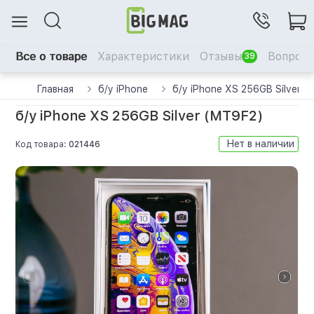
Все о товаре
Характеристики
Отзывы
Вопрос-
39
Главная
б/у iPhone
б/у iPhone XS 256GB Silver 
б/у iPhone XS 256GB Silver (MT9F2)
Нет в наличии
Код товара:
021446