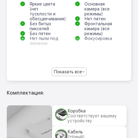
Яркие цвета
Основная
(нет
камера (все
тусклости и
режимы)
обесцвечивания)
Нет пятен
Без битых
Фронтальная
пикселей
камера (все
Без пятен
режимы)
Нет пыли под
Фокусировка
экраном
Показать все
Комплектация:
Коробка
Соответствует вашему
устройству
Кабель
(Новый)