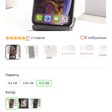
В избранные
27
отзывов
Память:
64 GB
256 GB
512 GB
Колір: