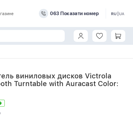
0
6
3
Показати номер
газине
RU
UA
luetooth Turntable with Auracast Color: Matte Blue
ель виниловых дисков Victrola
oth Turntable with Auracast Color:
9