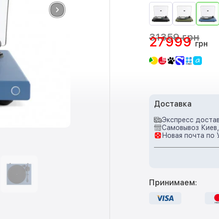
31359 грн
27999
грн
Доставка
Экспресс достав
Самовывоз Киев,
Новая почта по 
Принимаем: