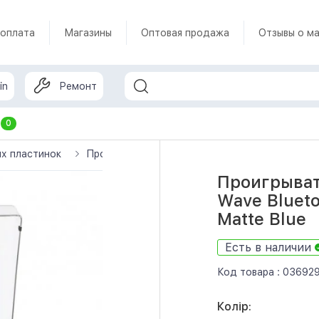
 оплата
Магазины
Оптовая продажа
Отзывы о ма
in
Ремонт
т
0
х пластинок
Проигрыватель виниловых дисков Victrola Wave B
Проигрыват
Wave Blueto
Matte Blue
Есть в наличии
Код товара :
03692
Колір: