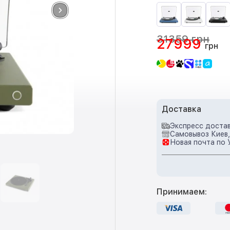
31359 грн
27999
грн
Доставка
Экспресс достав
Самовывоз Киев,
Новая почта по 
Принимаем: