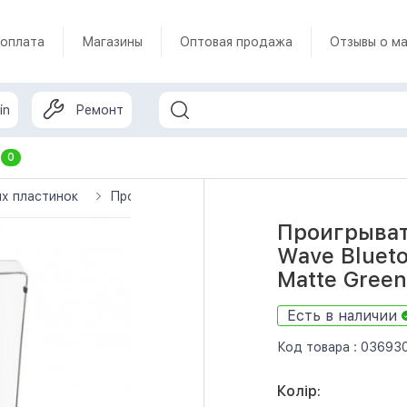
 оплата
Магазины
Оптовая продажа
Отзывы о ма
in
Ремонт
т
0
х пластинок
Проигрыватель виниловых дисков Victrola Wave 
Проигрыват
Wave Blueto
Matte Green
Есть в наличии
Код товара :
03693
Колір: