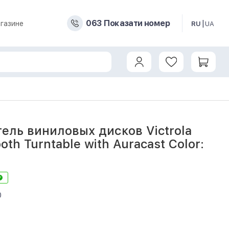
0
6
3
Показати номер
газине
RU
UA
Bluetooth Turntable with Auracast Color: Matte Green
ель виниловых дисков Victrola
oth Turntable with Auracast Color:
0