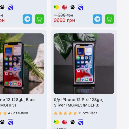
рн
11308 грн
рн
9690 грн
ne 12 128gb, Blue
б/у iPhone 12 Pro 128gb,
/MGHF3)
Silver (MGML3/MGLP3)
42 отзывов
11 отзывов