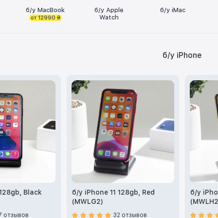
б/у MacBook
б/у Apple
б/у iMac
Watch
от 12990 ₴
б/у iPhone
 128gb, Black
б/у iPhone 11 128gb, Red
б/у iPho
(MWLG2)
(MWLH2
7 отзывов
32 отзывов