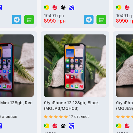
10491 грн
10491 г
8990 грн
8990 г
 Mini 128gb, Red
б/у iPhone 12 128gb, Black
б/у iPho
(MGJA3/MGHC3)
(MGJE3
5 отзывов
17 отзывов