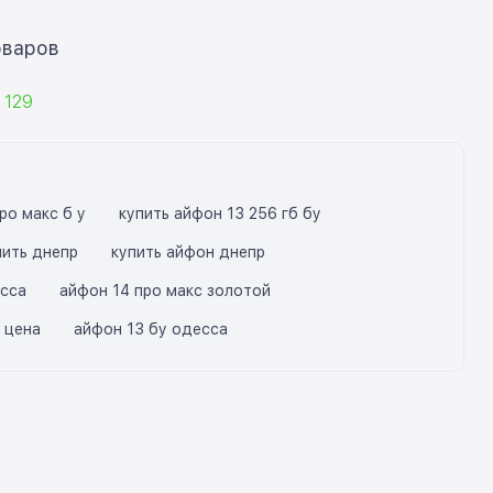
ать еще 12 товаров
129
ро макс б у
купить айфон 13 256 гб бу
пить днепр
купить айфон днепр
есса
айфон 14 про макс золотой
у цена
айфон 13 бу одесса