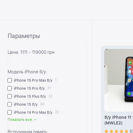
Параметры
Цена
1111
-
119000
грн
Модель iPhone б/у:
1
iPhone 15 Pro Max б/у
31
iPhone 15 Pro б/у
22
iPhone 15 Plus б/у
30
iPhone 15 б/у
22
iPhone 14 Pro Max б/у
б/у iPhone 11
Показать все
(MWLE2)
3
Встроенная память