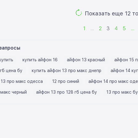
Показ
1
...
2
3
4
5
...
запросы
купить
купить айфон 16
айфон 13 красный
айфон 15 п
гб цена бу
купить айфон 13 про макс днепр
айфон 14 ку
 13 про макс одесса
12 про синий
айфон 14 про макс од
 макс черный
айфон 13 про 128 гб цена бу
13 про макс б