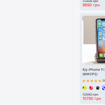
11308 грн
9690 грн
б/у iPhone 11
(MWCP2)
3
12592 грн
10790 грн