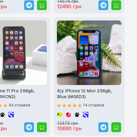
рн
14576 грн
грн
12490 грн
ne 11 Pro 256gb,
б/у iPhone 12 Mini 256gb,
(MWCN2)
Blue (MGED3)
44 отзывов
14 отзывов
рн
12475 грн
грн
10690 грн