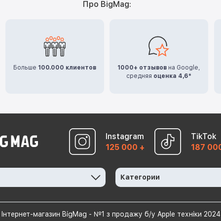
Про BigMag:
Больше
100.000 клиентов
1000+ отзывов
на Google,
средняя
оценка 4,6*
Instagram
TikTok
125 000 +
187 00
Категории
Інтернет-магазин BigMag - №1 з продажу б/у Apple техніки 2024