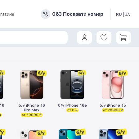
0
6
3
Показати номер
газине
RU
UA
 16
б/у iPhone 16
б/у iPhone 16e
б/у iPhone 15
Pro Max
от 0 ₴
от 20990 ₴
₴
от 39990 ₴