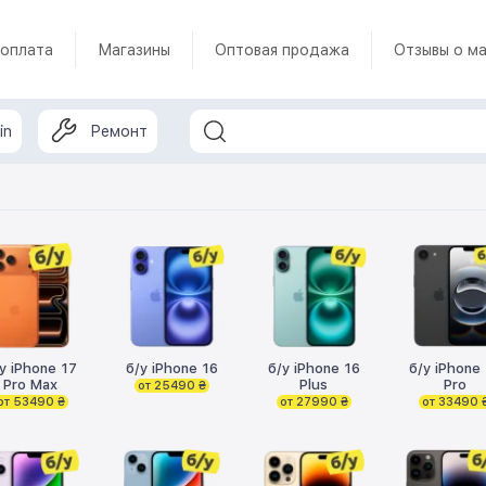
 оплата
Магазины
Оптовая продажа
Отзывы о ма
in
Ремонт
у iPhone 17
б/у iPhone 16
б/у iPhone 16
б/у iPhone
Pro Max
Plus
Pro
от 25490 ₴
от 53490 ₴
от 27990 ₴
от 33490 