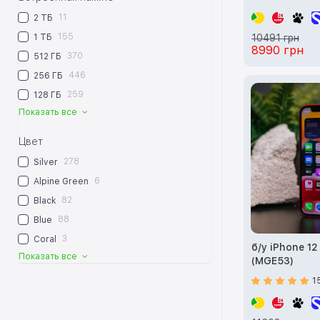
11
2 ТБ
155
1 ТБ
10491 грн
8990 грн
370
512 ГБ
446
256 ГБ
259
128 ГБ
Показать все
Цвет
278
Silver
6
Alpine Green
82
Black
88
Blue
3
Coral
б/у iPhone 12
Показать все
(MGE53)
1