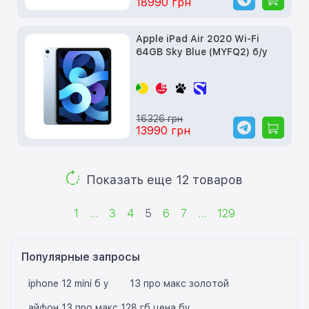
18990 грн
Apple iPad Air 2020 Wi-Fi
64GB Sky Blue (MYFQ2) б/у
16326 грн
13990 грн
Показать еще 12 товаров
1
...
3
4
5
6
7
...
129
Популярные запросы
iphone 12 mini б у
13 про макс золотой
айфон 13 про макс 128 гб цена бу