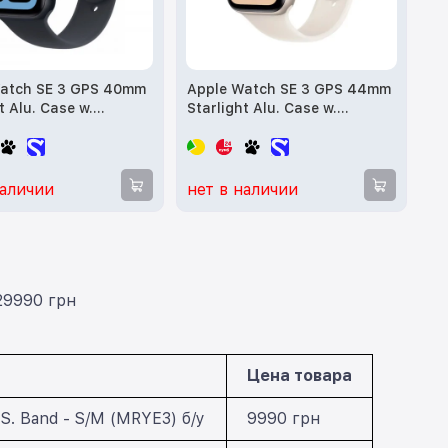
atch SE 3 GPS 40mm
Apple Watch SE 3 GPS 44mm
t Alu. Case w.
Starlight Alu. Case w.
 S. Band - S/M б/у
Starlight S. Band - S/M
(MEHG4) б/у
наличии
нет в наличии
29990 грн
Цена товара
S. Band - S/M (MRYE3) б/у
9990 грн