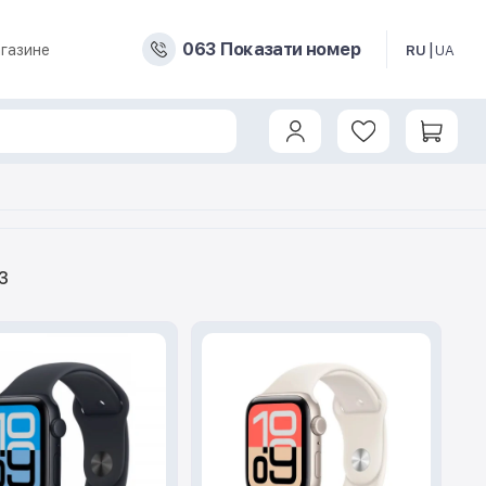
0
6
3
Показати номер
газине
RU
UA
3