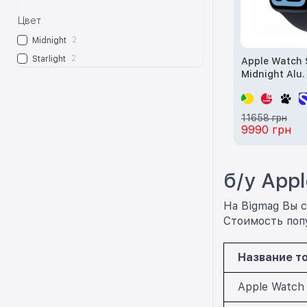
Цвет
2
Midnight
2
Starlight
Apple Watch
Midnight Alu.
Midnight S. B
(MEHQ4) б/у
11658 грн
9990 грн
б/у App
На Bigmag Вы с
Стоимость попу
Название т
Apple Watch 