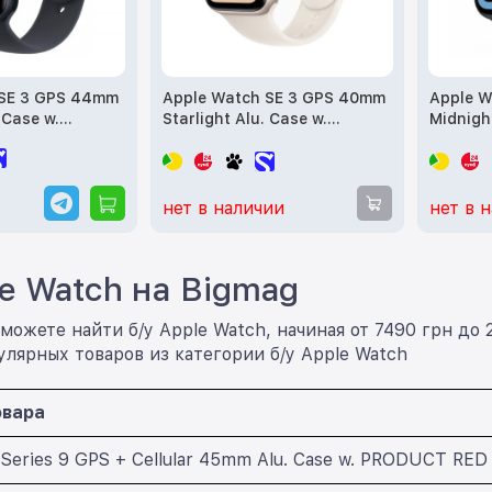
 SE 3 GPS 44mm
Apple Watch SE 3 GPS 40mm
Apple W
 Case w.
Starlight Alu. Case w.
Midnigh
and - M/L
Starlight S. Band - S/M
Midnight
(MEH34) б/у
нет в наличии
нет в 
le Watch на Bigmag
можете найти б/у Apple Watch, начиная от 7490 грн до 
лярных товаров из категории б/у Apple Watch
овара
Series 9 GPS + Cellular 45mm Alu. Case w. PRODUCT RED 