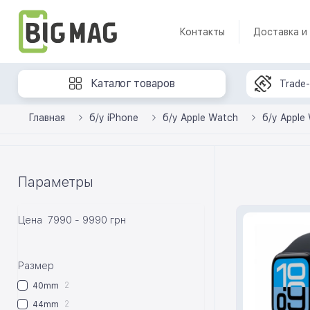
Контакты
Доставка и
Каталог товаров
Trade-
Главная
б/у iPhone
б/у Apple Watch
б/у Apple
Параметры
Цена
7990
-
9990
грн
Размер
2
40mm
2
44mm