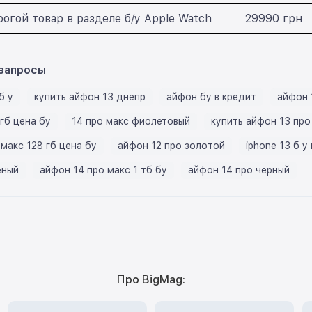
огой товар в разделе б/у Apple Watch
29990 грн
запросы
б у
купить айфон 13 днепр
айфон бу в кредит
айфон 
гб цена бу
14 про макс фиолетовый
купить айфон 13 про
макс 128 гб цена бу
айфон 12 про золотой
iphone 13 б у
еный
айфон 14 про макс 1 тб бу
айфон 14 про черный
Про BigMag: