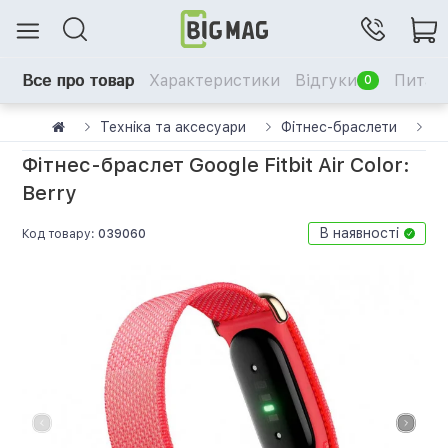
Все про товар
Характеристики
Відгуки
Питанн
0
Техніка та аксесуари
Фітнес-браслети
Фі
Фітнес-браслет Google Fitbit Air Color:
Berry
В наявності
Код товару:
039060