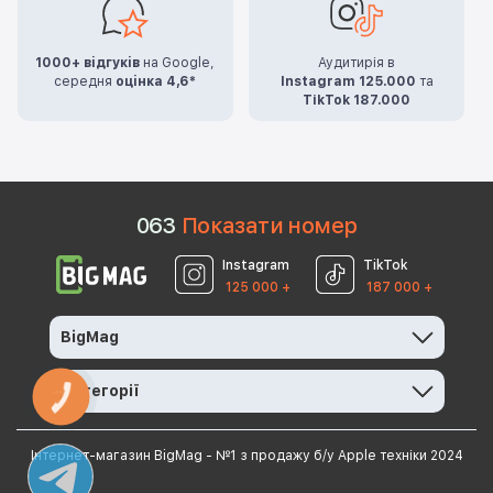
1000+ відгуків
на Google,
Аудитирія в
середня
оцінка 4,6*
Instagram 125.000
та
TikTok 187.000
0
6
3
Показати номер
Instagram
TikTok
125 000 +
187 000 +
BigMag
Категорії
КНОПКА
ЗВ'ЯЗКУ
Інтернет-магазин BigMag - №1 з продажу б/у Apple техніки 2024