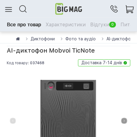
Все про товар
Характеристики
Відгуки
Питанн
0
Диктофони
Фото та аудіо
AI-диктофон M
AI-диктофон Mobvoi TicNote
Доставка 7-14 днів
Код товару:
037468