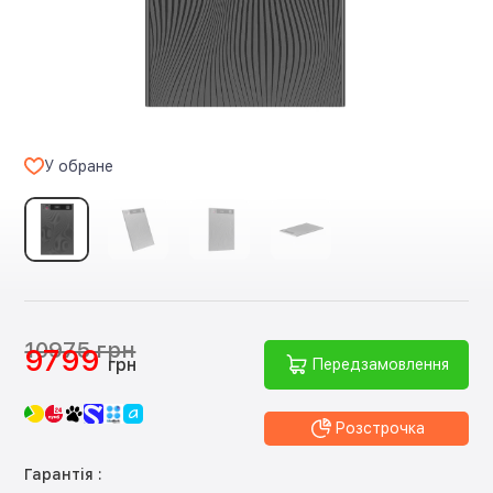
У обране
10975 грн
9799
грн
Передзамовлення
Розстрочка
Гарантія :