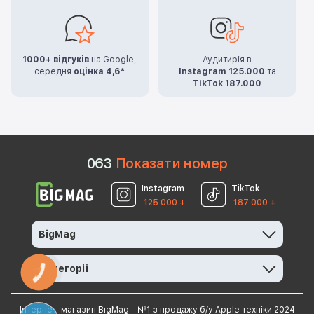
1000+ відгуків
на Google,
Аудитирія в
середня
оцінка 4,6*
Instagram 125.000
та
TikTok 187.000
0
6
3
Показати номер
Instagram
TikTok
125 000 +
187 000 +
BigMag
Категорії
КНОПКА
ЗВ'ЯЗКУ
Інтернет-магазин BigMag - №1 з продажу б/у Apple техніки 2024