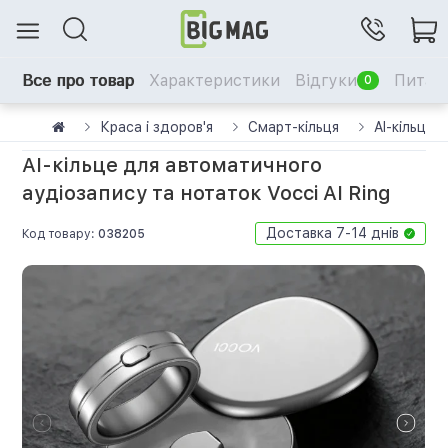
Все про товар
Характеристики
Відгуки
Питанн
0
Краса і здоров'я
Смарт-кільця
AI-кільце 
AI-кільце для автоматичного
аудіозапису та нотаток Vocci AI Ring
Доставка 7-14 днів
Код товару:
038205