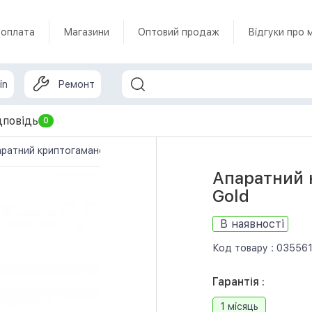
 оплата
Магазини
Оптовий продаж
Відгуки про 
in
Ремонт
дповідь
0
ратний криптогаманець Ledger Nano X Gold
Апаратний 
Gold
В наявності
Код товару :
03556
Гарантія :
1 місяць