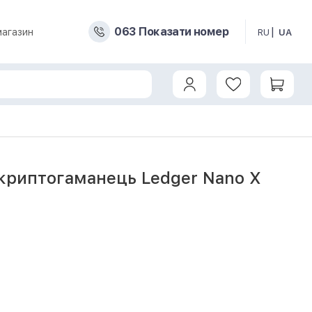
0
6
3
Показати номер
магазин
RU
UA
криптогаманець Ledger Nano X
1