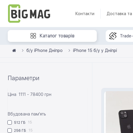
Контакти
Доставка та
Каталог товарів
Trade-
б/у iPhone Дніпро
iPhone 15 б/у у Дніпрі
Параметри
Ціна
1111
-
78400
грн
Вбудована пам'ять
15
512 ГБ
15
256 ГБ