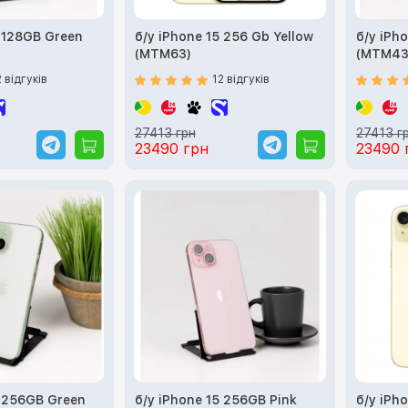
5 128GB Green
б/у iPhone 15 256 Gb Yellow
б/у iPh
(MTM63)
(MTM43
2 відгуків
12 відгуків
27413 грн
27413 г
23490 грн
23490 
5 256GB Green
б/у iPhone 15 256GB Pink
б/у iPh