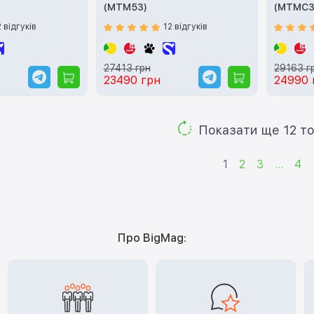
(MTM53)
(MTMC3
2 відгуків
12 відгуків
27413 грн
29163 г
23490 грн
24990 
Показа
1
2
3
...
4
Про BigMag: