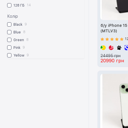
14
128 ГБ
Колір
9
Black
б/у iPhone 15
(MTLV3)
8
Blue
1
8
Green
9
Pink
9
Yellow
24495 грн
20990 грн