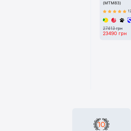
(MTM83)
1
27413 грн
23490 грн