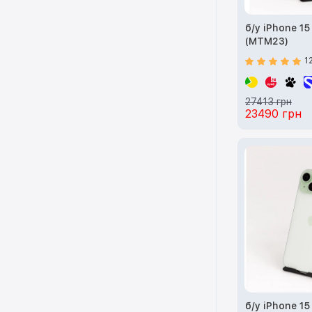
б/у iPhone 1
(MTM23)
1
27413 грн
23490 грн
б/у iPhone 1