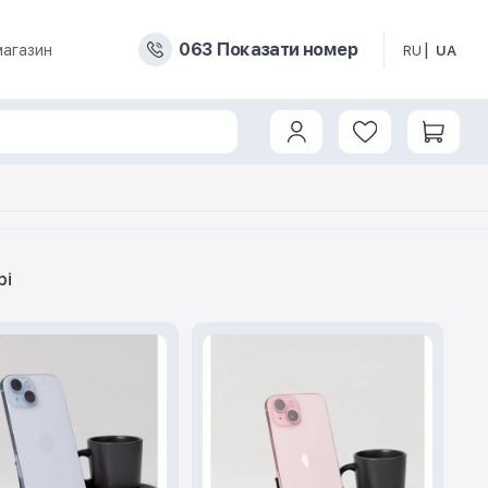
0
6
3
Показати номер
магазин
RU
UA
рі