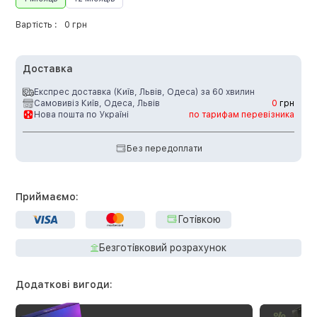
Вартість :
0 грн
Доставка
Експрес доставка (Київ, Львів, Одеса) за 60 хвилин
Самовивіз Київ, Одеса, Львів
0
грн
Нова пошта по Україні
по тарифам перевізника
Без передоплати
Приймаємо:
Готівкою
Безготівковий розрахунок
Додаткові вигоди: