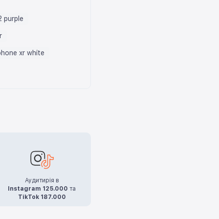
2 purple
r
phone xr white
Аудитирія в
Instagram 125.000
та
TikTok 187.000