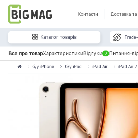
Контакти
Доставка та
Каталог товарів
Trade-
Все про товар
Характеристики
Відгуки
Питання-ві
0
б/у iPhone
б/у iPad
iPad Air
iPad Air 