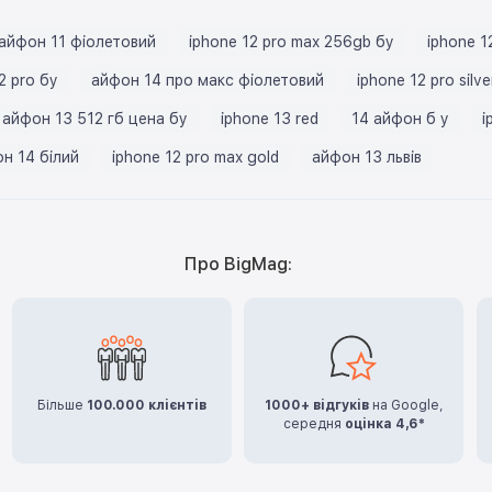
айфон 11 фіолетовий
iphone 12 pro max 256gb бу
iphone 1
2 pro бу
айфон 14 про макс фіолетовий
iphone 12 pro silve
айфон 13 512 гб цена бу
iphone 13 red
14 айфон б у
i
н 14 білий
iphone 12 pro max gold
айфон 13 львів
Про BigMag:
Більше
100.000 клієнтів
1000+ відгуків
на Google,
середня
оцінка 4,6*