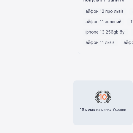
айфон 12 про львів
айфон 11 зелений
1
iphone 13 256gb бу
айфон 11 львів
айфо
10 років
на ринку України