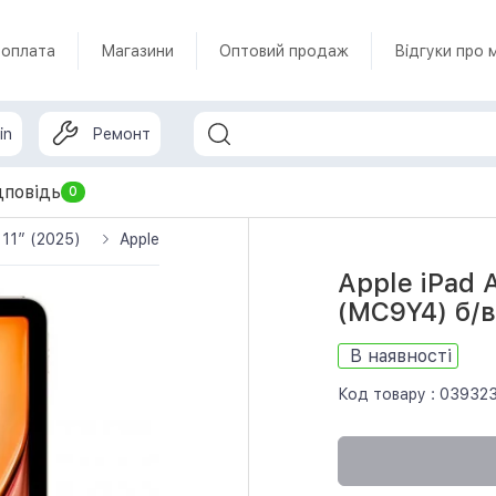
 оплата
Магазини
Оптовий продаж
Відгуки про 
in
Ремонт
дповідь
0
7 11” (2025)
Apple iPad Air 11 2025 Wi-Fi 128GB Starlight (MC9Y
Apple iPad 
(MC9Y4) б/в
В наявності
Код товару :
03932