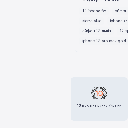
12 iphone бу
айфон 
sierra blue
iphone xr
айфон 13 львів
12 п
iphone 13 pro max gold
10 років
на ринку України