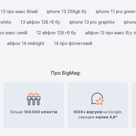
13 про макс білий
iphone 13 256gb бу
iphone 11 pro green
 white
13 айфон 128 гб бу
iphone 13 pro graphite
iphone
ро макс синій
12 айфон 128 гб бу
айфон 12 про макс б/у л
айфон 14 midnight
14 про фіолетовий
Про BigMag:
Більше
100.000 клієнтів
1000+ відгуків
на Google,
середня
оцінка 4,6*