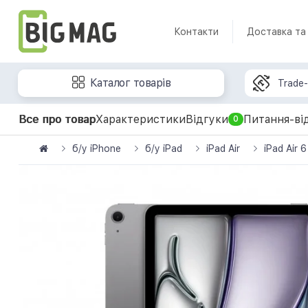
Контакти
Доставка та
Каталог товарів
Trade-
Все про товар
Характеристики
Відгуки
Питання-ві
0
б/у iPhone
б/у iPad
iPad Air
iPad Air 