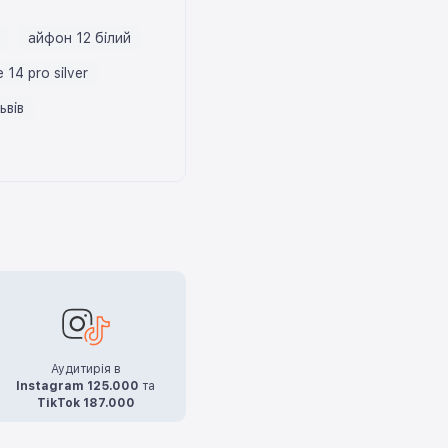
айфон 12 білий
 14 pro silver
ьвів
Аудитирія в
Instagram 125.000
та
TikTok 187.000