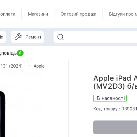
 оплата
Магазини
Оптовий продаж
Відгуки про 
in
Ремонт
дповідь
0
6 13” (2024)
Apple iPad Air 13 2024 Wi-Fi 256GB Space Gray (
Apple iPad 
(MV2D3) б/
В наявності
Код товару :
03908