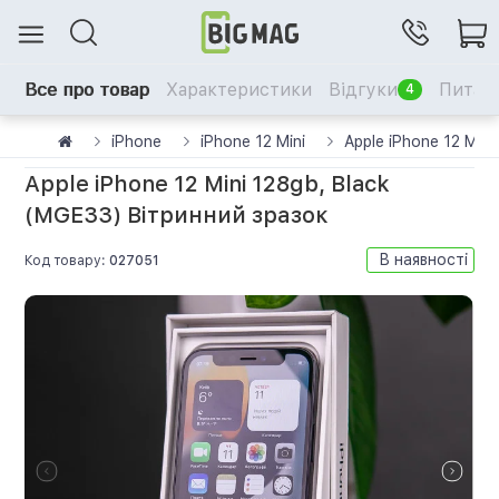
Все про товар
Характеристики
Відгуки
Питанн
4
iPhone
iPhone 12 Mini
Apple iPhone 12 Min
Apple iPhone 12 Mini 128gb, Black
(MGE33) Вітринний зразок
В наявності
Код товару:
027051