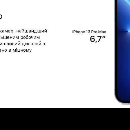
o
у камер, найшвидший
більшеним робочим
омшливий дисплей з
дено в міцному