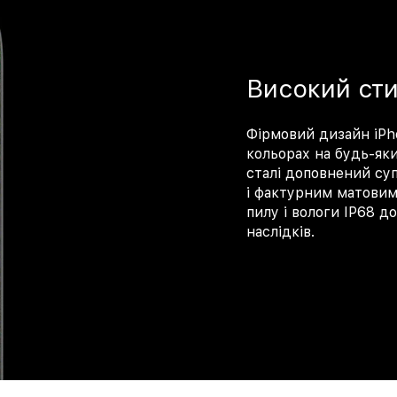
Високий сти
Фірмовий дизайн iPh
кольорах на будь-яки
сталі доповнений су
і фактурним матовим 
пилу і вологи IP68 д
наслідків.