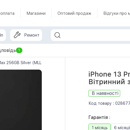
 оплата
Магазини
Оптовий продаж
Відгуки про 
in
Ремонт
дповідь
1
Max 256GB Silver (MLLC3) Вітринний зразок
iPhone 13 P
Вітринний 
В наявності
Код товару :
02867
Гарантія :
1 місяць
6 місяці