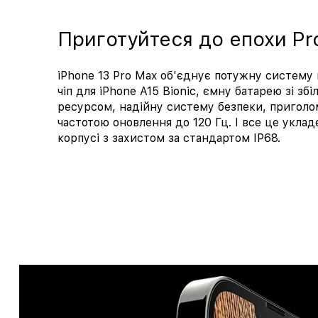
Приготуйтеся до епохи Pr
iPhone 13 Pro Max об'єднує потужну систем
чіп для iPhone A15 Bioniс, ємну батарею зі з
ресурсом, надійну систему безпеки, пригол
частотою оновлення до 120 Гц. І все це укла
корпусі з захистом за стандартом IP68.