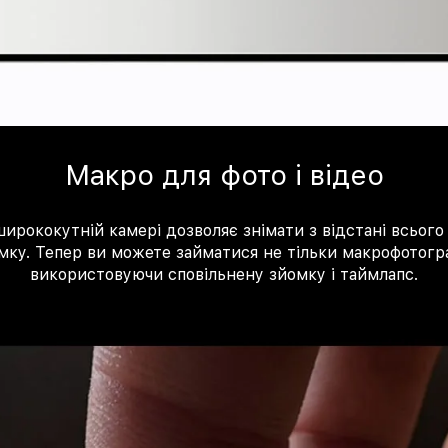
Макро для фото і відео
ирококутній камері дозволяє знімати з відстані всього 
мку. Тепер ви можете займатися не тільки макрофотогра
використовуючи сповільнену зйомку і таймлапс.