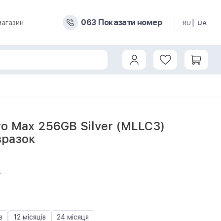
0
6
3
Показати номер
магазин
RU
UA
ro Max 256GB Silver (MLLC3)
зразок
7
в
12 місяців
24 місяця