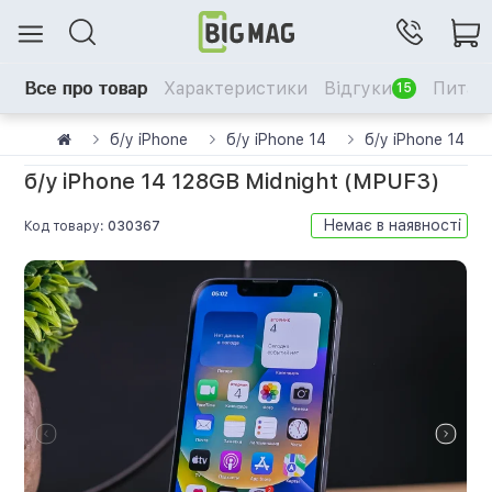
Все про товар
Характеристики
Відгуки
Питанн
15
б/у iPhone
б/у iPhone 14
б/у iPhone 14 1
б/у iPhone 14 128GB Midnight (MPUF3)
Немає в наявності
Код товару:
030367