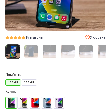
У обране
15
відгуків
Памʼять:
128 GB
256 GB
Колір: