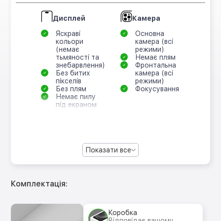
Дисплей
Камера
Яскраві
Основна
кольори
камера (всі
(немає
режими)
тьмяності та
Немає плям
знебарвлення)
Фронтальна
Без битих
камера (всі
пікселів
режими)
Без плям
Фокусування
Немає пилу
під екраном
Показати все
Комплектація:
Коробка
Відповідає вашому