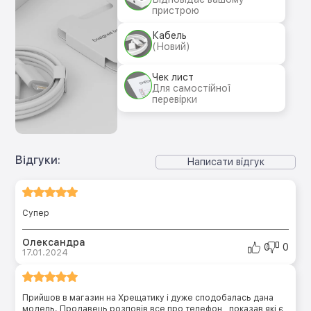
пристрою
Кабель
(Новий)
Чек лист
Для самостійної
перевірки
Відгуки:
Написати відгук
Супер
Олександра
0
0
17.01.2024
Прийшов в магазин на Хрещатику і дуже сподобалась дана
модель. Продавець розповів все про телефон , показав які є