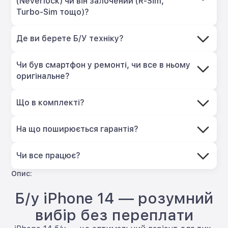
(Neverlock) чи він залочений (R-Sim,
Turbo-Sim тощо)?
Де ви берете Б/У техніку?
Чи був смартфон у ремонті, чи все в ньому
оригінальне?
Що в комплекті?
На що поширюється гарантія?
Чи все працює?
Опис:
Б/у iPhone 14 — розумний
вибір без переплати