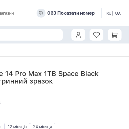
0
6
3
Показати номер
магазин
RU
UA
e 14 Pro Max 1TB Space Black
тринний зразок
4
в
12 місяців
24 місяця