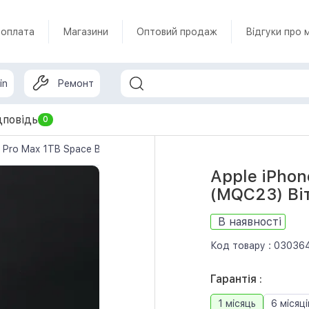
 оплата
Магазини
Оптовий продаж
Відгуки про 
in
Ремонт
дповідь
0
4 Pro Max 1TB Space Black (MQC23) Вітринний зразок
Apple iPhon
(MQC23) Ві
В наявності
Код товару :
03036
Гарантія :
1 місяць
6 місяці