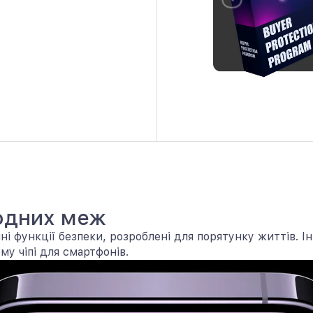
жодних меж
йні функції безпеки, розроблені для порятунку життів. 
му чіпі для смартфонів.