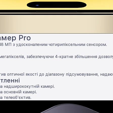
амер Pro
48 МП з удосконаленим чотирипіксельним сенсором.
8 мегапікселів, забезпечуючи 4-кратне збільшення дозвол
ив оптичної якості до діапазону підсумовування, нада
тленні
на надширококутній камері.
а основній камері.
на телеоб'єктив.