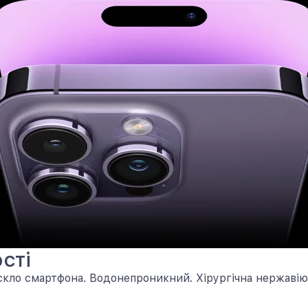
сті
кло смартфона. Водонепроникний. Хірургічна нержавіюча с