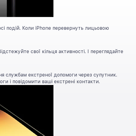
рсі подій. Коли iPhone перевернуть лицьовою
ідстежуйте свої кільця активності. І переглядайте
ння службам екстреної допомоги через супутник.
ги і повідомити ваші екстрені контакти.