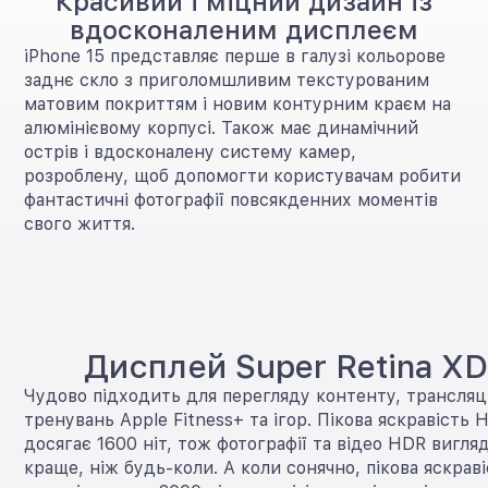
Красивий і міцний дизайн із
вдосконаленим дисплеєм
iPhone 15 представляє перше в галузі кольорове
заднє скло з приголомшливим текстурованим
матовим покриттям і новим контурним краєм на
алюмінієвому корпусі. Також має динамічний
острів і вдосконалену систему камер,
розроблену, щоб допомогти користувачам робити
фантастичні фотографії повсякденних моментів
свого життя.
Дисплей Super Retina X
Чудово підходить для перегляду контенту, трансляці
тренувань Apple Fitness+ та ігор. Пікова яскравість
досягає 1600 ніт, тож фотографії та відео HDR вигля
краще, ніж будь-коли. А коли сонячно, пікова яскраві