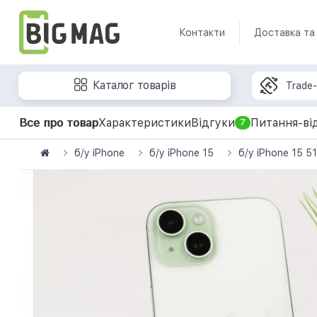
Контакти
Доставка та
Каталог товарів
Trade-
Все про товар
Характеристики
Відгуки
Питання-ві
7
б/у iPhone
б/у iPhone 15
б/у iPhone 15 