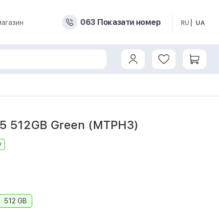
0
6
3
Показати номер
магазин
RU
UA
15 512GB Green (MTPH3)
у
2
512 GB