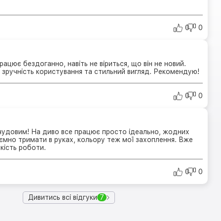
0
0
ацює бездоганно, навіть не віриться, що він не новий.
зручність користування та стильний вигляд. Рекомендую!
0
0
чудовим! На диво все працює просто ідеально, жодних
ємно тримати в руках, кольору теж мої захоплення. Вже
кість роботи.
0
0
Дивитись всі відгуки
7