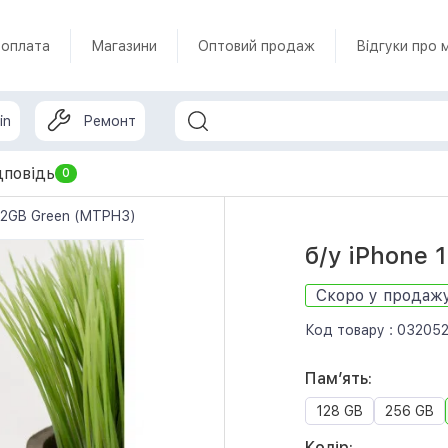
 оплата
Магазини
Оптовий продаж
Відгуки про 
in
Ремонт
дповідь
0
512GB Green (MTPH3)
б/у iPhone 
Скоро у продаж
Код товару :
03205
Памʼять:
128 GB
256 GB
Колір: