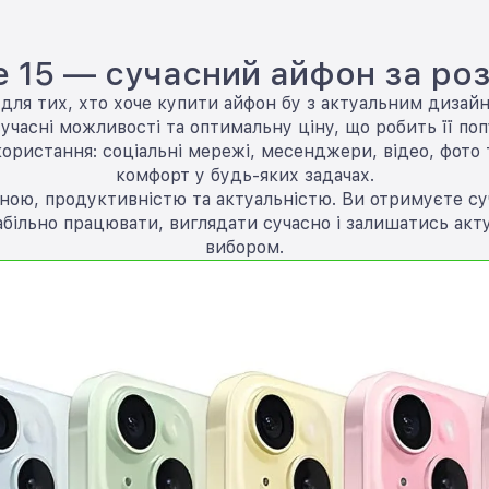
e 15 — сучасний айфон за ро
в для тих, хто хоче купити айфон бу з актуальним диза
часні можливості та оптимальну ціну, що робить її по
истання: соціальні мережі, месенджери, відео, фото та
комфорт у будь-яких задачах.
іною, продуктивністю та актуальністю. Ви отримуєте с
табільно працювати, виглядати сучасно і залишатись акт
вибором.