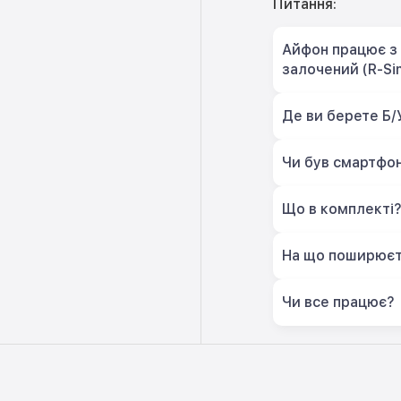
Питання:
Айфон працює з 
залочений (R-Si
Де ви берете Б/
Чи був смартфон
Що в комплекті
На що поширюєт
Чи все працює?