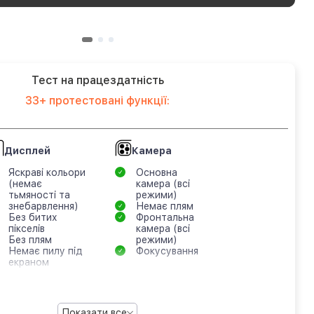
Тест на працездатність
33+ протестовані функції:
Дисплей
Камера
Яскраві кольори
Основна
(немає
камера (всі
тьмяності та
режими)
знебарвлення)
Немає плям
Без битих
Фронтальна
пікселів
камера (всі
Без плям
режими)
Немає пилу під
Фокусування
екраном
Показати все