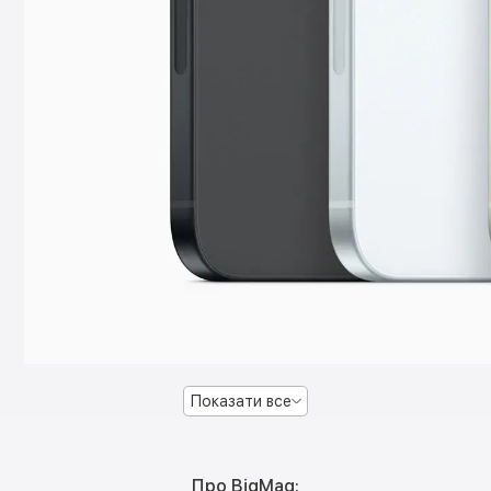
Показати все
Про BigMag: