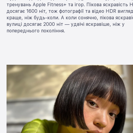
тренувань Apple Fitness+ та ігор. Пікова яскравість
досягає 1600 ніт, тож фотографії та відео HDR вигля
краще, ніж будь-коли. А коли сонячно, пікова яскраві
вулиці досягає 2000 ніт — удвічі яскравіше, ніж у
попереднього покоління.