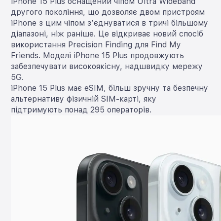
iPhone 15 Plus оснащений чіпом Ultra Wideband
другого покоління, що дозволяє двом пристроям
iPhone з цим чіпом з’єднуватися в тричі більшому
діапазоні, ніж раніше. Це відкриває новий спосіб
використання Precision Finding для Find My
Friends. Моделі iPhone 15 Plus продовжують
забезпечувати високоякісну, надшвидку мережу
5G.
iPhone 15 Plus має eSIM, більш зручну та безпечну
альтернативу фізичній SIM-карті, яку
підтримують понад 295 операторів.