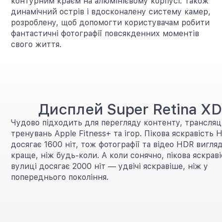
контурним краєм на алюмінієвому корпусі. Також
динамічний острів і вдосконалену систему камер,
розроблену, щоб допомогти користувачам робити
фантастичні фотографії повсякденних моментів
свого життя.
Дисплей Super Retina X
Чудово підходить для перегляду контенту, трансляці
тренувань Apple Fitness+ та ігор. Пікова яскравість
досягає 1600 ніт, тож фотографії та відео HDR вигля
краще, ніж будь-коли. А коли сонячно, пікова яскраві
вулиці досягає 2000 ніт — удвічі яскравіше, ніж у
попереднього покоління.