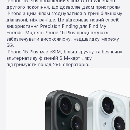
iPhone 15 Plus оснащений чіпом Ultra Wideband
другого покоління, що дозволяє двом пристроям
iPhone з цим чіпом з’єднуватися в тричі більшому
діапазоні, ніж раніше. Це відкриває новий спосіб
використання Precision Finding для Find My
Friends. Моделі iPhone 15 Plus продовжують
забезпечувати високоякісну, надшвидку мережу
5G.
iPhone 15 Plus має eSIM, більш зручну та безпечну
альтернативу фізичній SIM-карті, яку
підтримують понад 295 операторів.