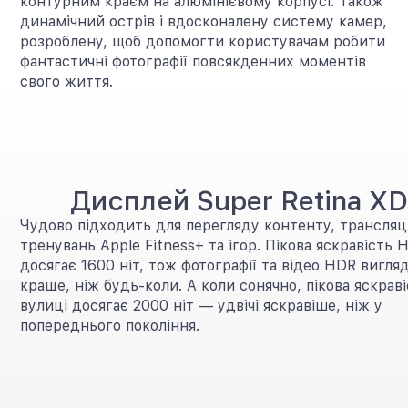
контурним краєм на алюмінієвому корпусі. Також
динамічний острів і вдосконалену систему камер,
розроблену, щоб допомогти користувачам робити
фантастичні фотографії повсякденних моментів
свого життя.
Дисплей Super Retina X
Чудово підходить для перегляду контенту, трансляці
тренувань Apple Fitness+ та ігор. Пікова яскравість
досягає 1600 ніт, тож фотографії та відео HDR вигля
краще, ніж будь-коли. А коли сонячно, пікова яскраві
вулиці досягає 2000 ніт — удвічі яскравіше, ніж у
попереднього покоління.