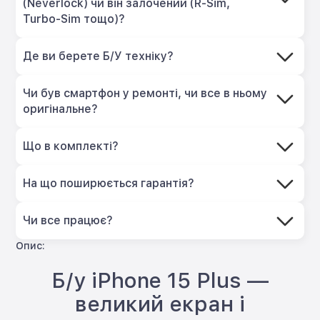
(Neverlock) чи він залочений (R-Sim,
Turbo-Sim тощо)?
Де ви берете Б/У техніку?
Чи був смартфон у ремонті, чи все в ньому
оригінальне?
Що в комплекті?
На що поширюється гарантія?
Чи все працює?
Опис:
Б/у iPhone 15 Plus —
великий екран і