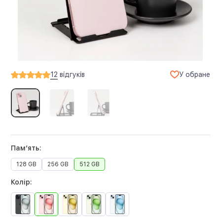
У обране
12
відгуків
Памʼять:
128 GB
256 GB
512 GB
Колір: