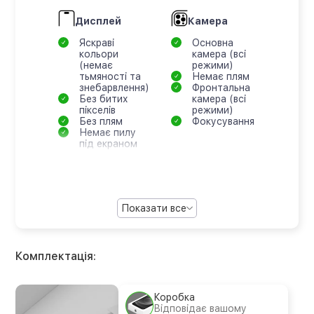
Дисплей
Камера
Яскраві
Основна
кольори
камера (всі
(немає
режими)
тьмяності та
Немає плям
знебарвлення)
Фронтальна
Без битих
камера (всі
пікселів
режими)
Без плям
Фокусування
Немає пилу
під екраном
Показати все
Комплектація:
Коробка
Відповідає вашому