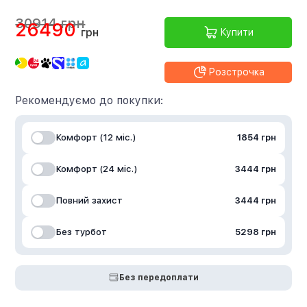
30914 грн
26490
грн
Купити
Розстрочка
Рекомендуємо до покупки:
Комфорт (12 міс.)
1854 грн
Комфорт (24 міс.)
3444 грн
Повний захист
3444 грн
Без турбот
5298 грн
Без передоплати