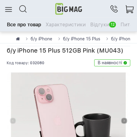
Все про товар
Характеристики
Відгуки
Питанн
12
б/у iPhone
б/у iPhone 15 Plus
б/у iPhone 
б/у iPhone 15 Plus 512GB Pink (MU043)
В наявності
Код товару:
032080