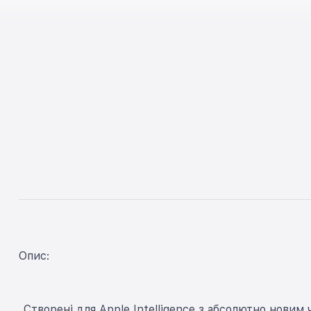
Опис:
Створені для Apple Intelligence з абсолютно нови