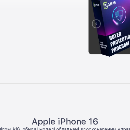
Apple iPhone 16
м чіпом A18, обидві моделі обладнані вдосконаленим у