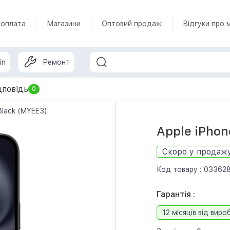
 оплата
Магазини
Оптовий продаж
Відгуки про 
in
Ремонт
дповідь
0
Black (MYEE3)
Apple iPhon
Скоро у продаж
Код товару :
03362
Гарантія :
12 місяців від виро