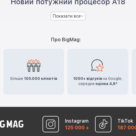
Новий потужний процесор A18
Показати все
Про BigMag:
Більше
100.000 клієнтів
1000+ відгуків
на Google,
середня
оцінка 4,6*
Instagram
TikTok
125 000 +
187 00