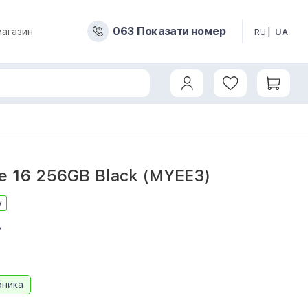
0
6
3
Показати номер
магазин
RU
UA
e 16 256GB Black (MYEE3)
у
8
бника