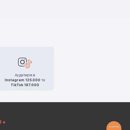
Аудитирія в
Instagram 125.000
та
TikTok 187.000
0 +
КНОПКА
ЗВ'ЯЗКУ