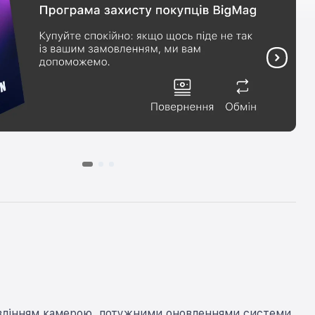
правлінням камерою, потужними оновленнями системи